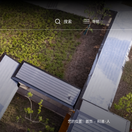
导航
您的位置：
首页
-
科道·人