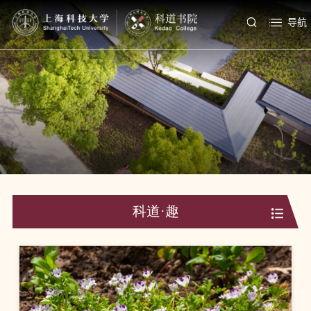
导航
科道·趣