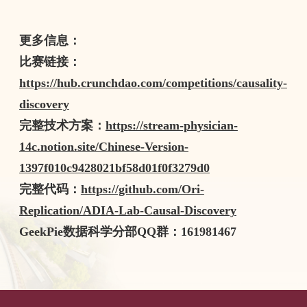
更多信息：
比赛链接：
https://hub.crunchdao.com/competitions/causality-
discovery
完整技术方案：
https://stream-physician-
14c.notion.site/Chinese-Version-
1397f010c9428021bf58d01f0f3279d0
完整代码：
https://github.com/Ori-
Replication/ADIA-Lab-Causal-Discovery
GeekPie
数据科学分部
QQ
群：
161981467