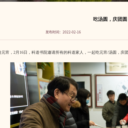
吃汤圆，庆团圆
发布时间：2022-02-16
逢
元宵，
2月16日，
科道书院邀请所有的科道家人，一起吃元宵
/
汤圆，庆