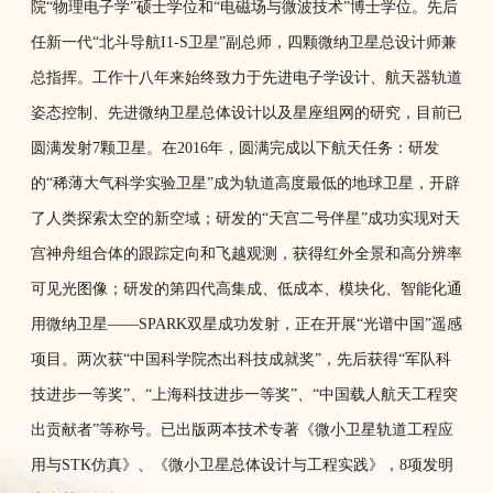
院“物理电子学”硕士学位和“电磁场与微波技术”博士学位。先后
任新一代“北斗导航I1-S卫星”副总师，四颗微纳卫星总设计师兼
总指挥。工作十八年来始终致力于先进电子学设计、航天器轨道
姿态控制、先进微纳卫星总体设计以及星座组网的研究，目前已
圆满发射7颗卫星。在2016年，圆满完成以下航天任务：研发
的“稀薄大气科学实验卫星”成为轨道高度最低的地球卫星，开辟
了人类探索太空的新空域；研发的“天宫二号伴星”成功实现对天
宫神舟组合体的跟踪定向和飞越观测，获得红外全景和高分辨率
可见光图像；研发的第四代高集成、低成本、模块化、智能化通
用微纳卫星——SPARK双星成功发射，正在开展“光谱中国”遥感
项目。两次获“中国科学院杰出科技成就奖”，先后获得“军队科
技进步一等奖”、“上海科技进步一等奖”、“中国载人航天工程突
出贡献者”等称号。已出版两本技术专著《微小卫星轨道工程应
用与STK仿真》、《微小卫星总体设计与工程实践》，8项发明